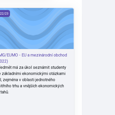
GLISH)
G/EUMO - EU a mezinárodní obchod (2022)
22/23
MG/EUMO - EU a mezinárodní obchod
022)
edmět má za úkol seznámit studenty
 základními ekonomickými otázkami
, zejména v oblasti jednotného
itřního trhu a vnějších ekonomických
tahů.