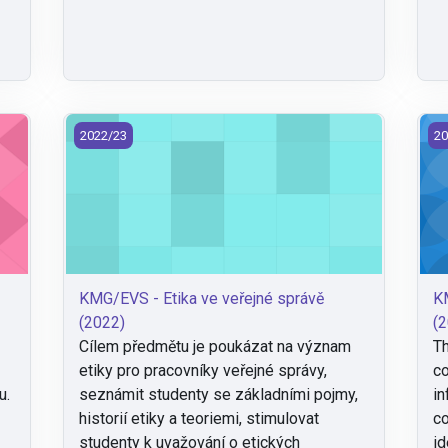
(2022)
KMG/EVS - Etika ve veřejné správě (2022)
KM
2022/23
20
KMG/EVS - Etika ve veřejné správě
K
(2022)
(
Cílem předmětu je poukázat na význam
Th
etiky pro pracovníky veřejné správy,
co
u.
seznámit studenty se základními pojmy,
in
historií etiky a teoriemi, stimulovat
co
studenty k uvažování o etických
id