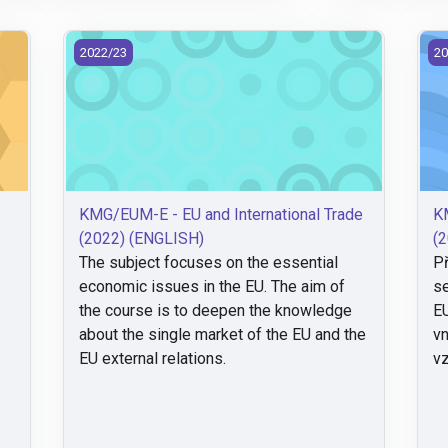
22)
KMG/EUM-E - EU and International Trade (2022) (EN
KM
2022/23
20
KMG/EUM-E - EU and International Trade
K
(2022) (ENGLISH)
(2
The subject focuses on the essential
Př
economic issues in the EU. The aim of
se
the course is to deepen the knowledge
EU
about the single market of the EU and the
vn
EU external relations.
vz