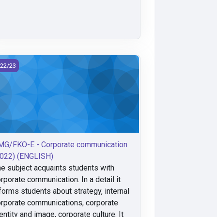
G/FKO-E - Corporate communication (2022) (ENGLISH)
22/23
MG/FKO-E - Corporate communication
2022) (ENGLISH)
e subject acquaints students with
rporate communication. In a detail it
forms students about strategy, internal
rporate communications, corporate
entity and image, corporate culture. It