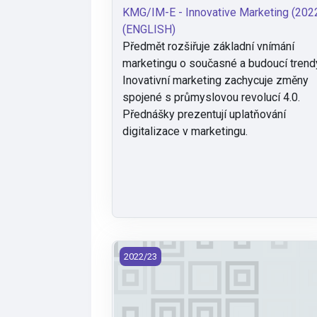
KMG/IM-E - Innovative Marketing (202
(ENGLISH)
Předmět rozšiřuje základní vnímání
marketingu o současné a budoucí trend
Inovativní marketing zachycuje změny
spojené s průmyslovou revolucí 4.0.
Přednášky prezentují uplatňování
digitalizace v marketingu.
KMG/KOL-D - Kolokvium (2022)
2022/23