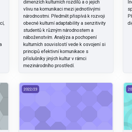
dimenzích kulturních rozdílů a o jejich
In
vlivu na komunikaci mezi jednotlivými
sp
národnostmi. Předmět přispívá k rozvoji
Př
cí,
obecné kulturní adaptability a senzitivity
di
studentů k různým národnostem a
náboženstvím. Analýza a pochopení
a
kulturních souvislostí vede k osvojení si
principů efektivní komunikace s
příslušníky jiných kultur v rámci
mezinárodního prostředí.
2) (ENGLISH)
KMG/KEU - Komparace ekonomik EU (2022)
KM
2022/23
20