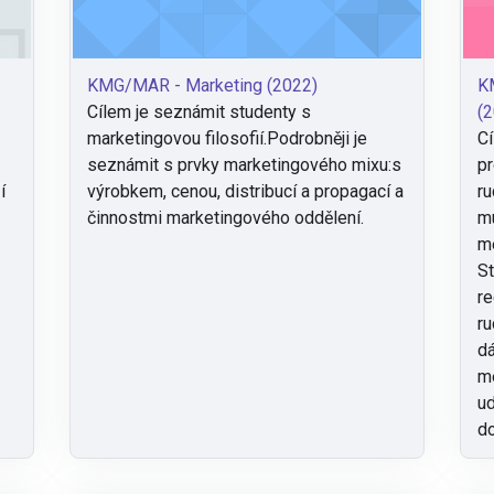
KMG/MAR - Marketing (2022)
K
Cílem je seznámit studenty s
(2
marketingovou filosofií.Podrobněji je
Cí
seznámit s prvky marketingového mixu:s
pr
í
výrobkem, cenou, distribucí a propagací a
ru
činnostmi marketingového oddělení.
mu
me
St
re
ru
dá
me
ud
do