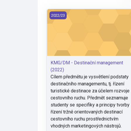
KMG/DM - Destinační management (20
2022/23
KMG/DM - Destinační management
(2022)
Cílem předmětu je vysvětlení podstaty
destinačního managementu, tj. řízení
turistické destinace za účelem rozvoje
cestovního ruchu. Předmět seznamuje
studenty se specifiky a principy tvorby
řízení tržně orientovaných destinací
cestovního ruchu prostřednictvím
vhodných marketingových nástrojů.