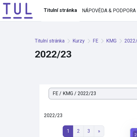
Přejít k hlavnímu obsahu
Titulní stránka
NÁPOVĚDA & PODPORA
Titulní stránka
Kurzy
FE
KMG
2022
2022/23
Kategorie kurzů
2022/23
Stránka 1
Stránka 2
Stránka 3
Další stránka
1
2
3
»
K
2