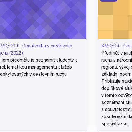
MG/CCR - Cenotvorba v cestovním
KMG/CR - Cest
uchu (2022)
Předmět charak
ílem předmětu je seznámit studenty s
ruchu v národn
roblematikou managementu služeb
regionů, vývoj
oskytovaných v cestovním ruchu.
základní podmí
Přibližuje stu
doplňkové služ
v tomto odvětv
seznámení stu
a souvislostmi
absolvování d
specializace.