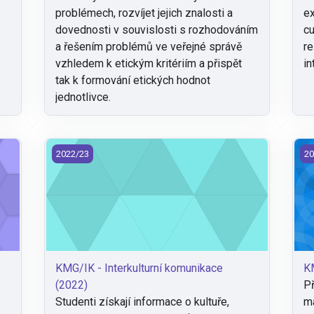
problémech, rozvíjet jejich znalosti a
ex
dovednosti v souvislosti s rozhodováním
cu
a řešením problémů ve veřejné správě
re
vzhledem k etickým kritériím a přispět
in
tak k formování etických hodnot
jednotlivce.
KMG/IK - Interkulturní komunikace (2022)
KM
2022/23
20
KMG/IK - Interkulturní komunikace
KM
(2022)
Př
Studenti získají informace o kultuře,
ma