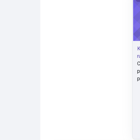
K
r
C
p
p