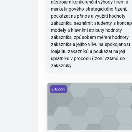
nástrojem konkurenční výhody firem a
marketingového strategického řízení,
poukázat na přínos a využití hodnoty
zákazníka, seznámit studenty s koncep
modely a hlavními atributy hodnoty
zákazníka, způsobem měření hodnoty
zákazníka a jejího vlivu na spokojenost 
loajalitu zákazníků a poukázat na její
uplatnění v procesu řízení vztahů se
zákazníky.
KMG/IM-E - Innovative Marketing (202
2022/23