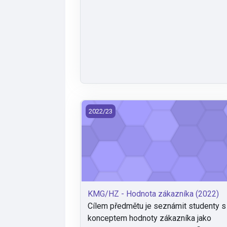
KMG/HZ - Hodnota zákazníka (2022)
2022/23
KMG/HZ - Hodnota zákazníka (2022)
Cílem předmětu je seznámit studenty s
konceptem hodnoty zákazníka jako