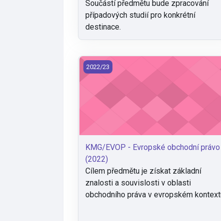
Součástí předmětu bude zpracování
případových studií pro konkrétní
destinace.
KMG/EVOP - Evropské obchodní právo 
2022/23
KMG/EVOP - Evropské obchodní právo
(2022)
Cílem předmětu je získat základní
znalosti a souvislosti v oblasti
obchodního práva v evropském kontext