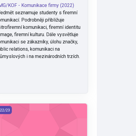
MG/KOF - Komunikace firmy (2022)
edmět seznamuje studenty s firemní
munikací. Podrobněji přibližuje
itrofiremní komunikaci, firemní identitu
image, firemní kulturu. Dále vysvětluje
munikaci se zákazníky, úlohu značky,
blic relations, komunikaci na
ůmyslových i na mezinárodních trzích.
G/MCR - Mezinárodní cestovní ruch (2022)
22/23