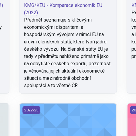
2)
KMG/KEU - Komparace ekonomik EU
K
(2022)
Př
Předmět seznamuje s klíčovými
ko
y.
ekonomickými disparitami a
vn
hospodářským vývojem v rámci EU na
a 
úrovni členských států, které tvoří jádro
ko
českého vývozu. Na členské státy EU je
pu
tedy v předmětu nahlíženo primárně jako
pr
na odbytiště českého exportu, pozornost
je věnována jejich aktuální ekonomické
situaci a mezinárodně obchodní
spolupráci a to včetně ČR.
KMG/MAR - Marketing (2022)
KM
2022/23
20