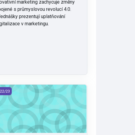
ovativní marketing zachycuje změny
ojené s průmyslovou revolucí 4.0.
ednášky prezentují uplatňování
gitalizace v marketingu.
G/KOF - Komunikace firmy (2022)
22/23