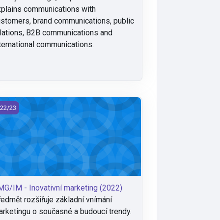
plains communications with
stomers, brand communications, public
lations, B2B communications and
ternational communications.
G/IM - Inovativní marketing (2022)
22/23
G/IM - Inovativní marketing (2022)
edmět rozšiřuje základní vnímání
rketingu o současné a budoucí trendy.