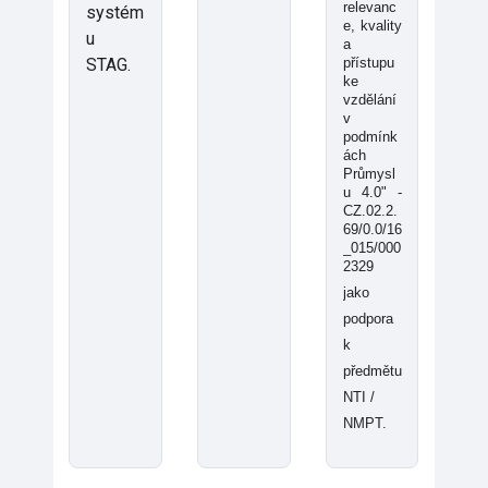
relevanc
systém
e, kvality
u
a
STAG.
přístupu
ke
vzdělání
v
podmínk
ách
Průmysl
u 4.0" -
CZ.02.2.
69/0.0/16
_015/000
2329
jako
podpora
k
předmětu
NTI /
NMPT.