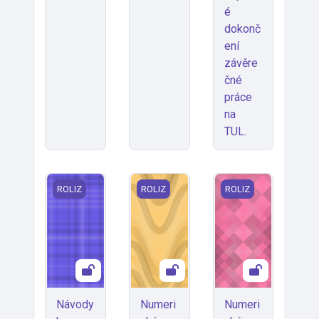
é
dokonč
ení
závěre
čné
práce
na
TUL.
Návody ke STAGu
Numerická lineární algebra
Numerické metody v
ROLIZ
ROLIZ
ROLIZ
Návody
Numeri
Numeri