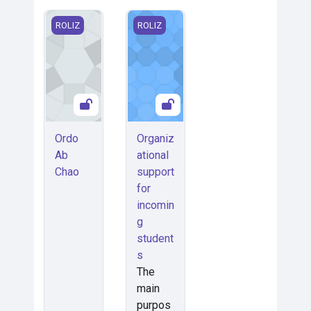
Ordo Ab Chao
Organizational support for incoming
ROLIZ
ROLIZ
Ordo
Organiz
Ab
ational
Chao
support
for
incomin
g
student
s
The
main
purpos