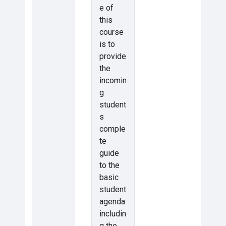
e of
this
course
is to
provide
the
incomin
g
student
s
comple
te
guide
to the
basic
student
agenda
includin
g the