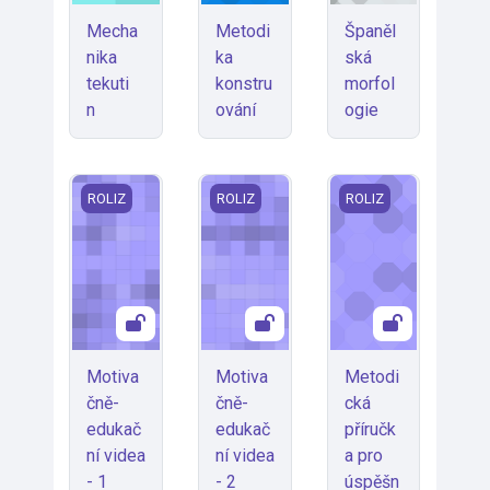
Mecha
Metodi
Španěl
nika
ka
ská
tekuti
konstru
morfol
n
ování
ogie
Motivačně-edukační videa - 1
Motivačně-edukační videa - 2
Metodická příručka
ROLIZ
ROLIZ
ROLIZ
Motiva
Motiva
Metodi
čně-
čně-
cká
edukač
edukač
příručk
ní videa
ní videa
a pro
- 1
- 2
úspěšn