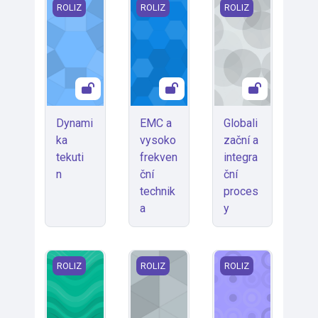
Dynamika tekutin
EMC a vysokofrekvenční technika
Globalizační a inte
ROLIZ
ROLIZ
ROLIZ
Dynami
EMC a
Globali
ka
vysoko
zační a
tekuti
frekven
integra
n
ční
ční
technik
proces
a
y
Jak se neutopit (v prváku) v matematice
Koloristika
Lineární regrese
ROLIZ
ROLIZ
ROLIZ