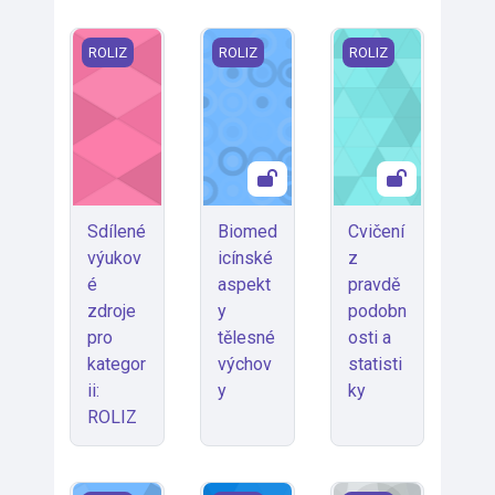
Sdílené výukové zdroje pro kategorii: ROLIZ
Biomedicínské aspekty tělesné výc
Cvičení z pravděpod
ROLIZ
ROLIZ
ROLIZ
Sdílené
Biomed
Cvičení
výukov
icínské
z
é
aspekt
pravdě
zdroje
y
podobn
pro
tělesné
osti a
kategor
výchov
statisti
ii:
y
ky
ROLIZ