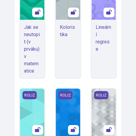
Jak se
Koloris
Lineárn
neutopi
tika
í
t (v
regres
prváku)
e
v
matem
atice
Mechanika tekutin
Metodika konstruování
Španělská morfolog
ROLIZ
ROLIZ
ROLIZ