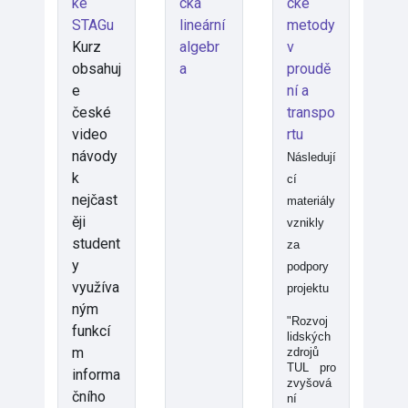
ke
cká
cké
STAGu
lineární
metody
Kurz
algebr
v
obsahuj
a
proudě
e
ní a
české
transpo
video
rtu
návody
Následují
k
cí
nejčast
materiály
ěji
vznikly
student
za
y
podpory
využíva
projektu
ným
"Rozvoj
funkcí
lidských
m
zdrojů
TUL pro
informa
zvyšová
čního
ní